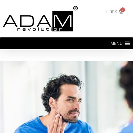
0,00
€
MENU