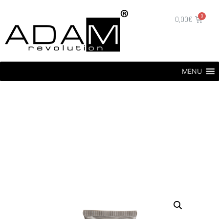
0,00
€
MENU