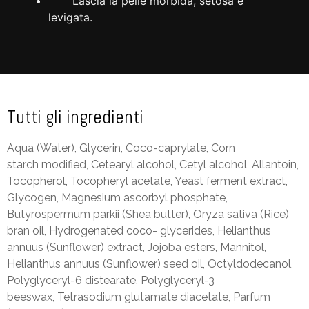
Lascia la pelle morbida, setosa e
levigata.
Tutti gli ingredienti
Aqua (Water), Glycerin, Coco-caprylate, Corn
starch modified, Cetearyl alcohol, Cetyl alcohol, Allantoin,
Tocopherol, Tocopheryl acetate, Yeast ferment extract,
Glycogen, Magnesium ascorbyl phosphate,
Butyrospermum parkii (Shea butter), Oryza sativa (Rice)
bran oil, Hydrogenated coco- glycerides, Helianthus
annuus (Sunflower) extract, Jojoba esters, Mannitol,
Helianthus annuus (Sunflower) seed oil, Octyldodecanol,
Polyglyceryl-6 distearate, Polyglyceryl-3
beeswax, Tetrasodium glutamate diacetate, Parfum