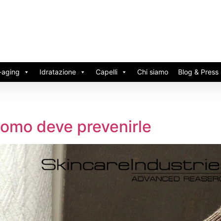
-aging
Idratazione
Capelli
Chi siamo
Blog & Press
omo deve prevenirle