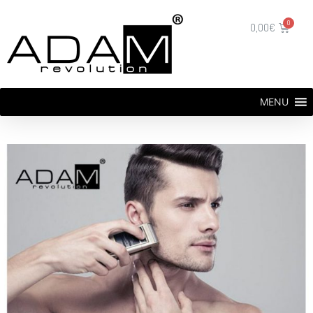
0,00
€
MENU