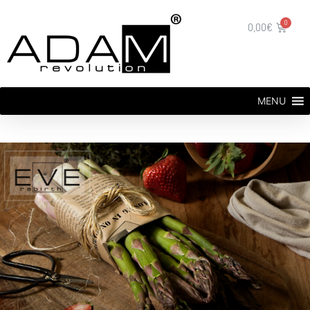
0,00
€
MENU